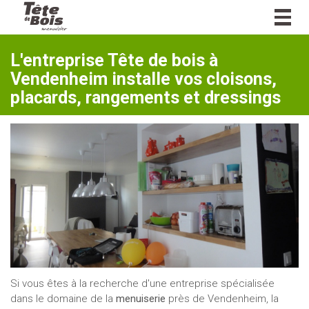
Togg
navig
L'entreprise Tête de bois à
Vendenheim installe vos cloisons,
placards, rangements et dressings
Si vous êtes à la recherche d'une entreprise spécialisée
dans le domaine de la
menuiserie
près de Vendenheim, la